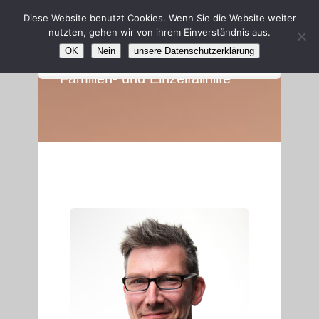
Diese Website benutzt Cookies. Wenn Sie die Website weiter
nutzten, gehen wir von ihrem Einverständnis aus.
MARC CLEMENS
OK
Nein
unsere Datenschutzerklärung
Familien- und Einzelfallhilfe