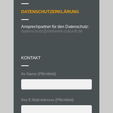
DATENSCHUTZERKLÄRUNG
Ansprechpartner für den Datenschutz:
datenschutz@stellwerk-zukunft.de
KONTAKT
Ihr Name (Pflichtfeld)
Bitte
lasse
Ihre E-Mail-Adresse (Pflichtfeld)
dieses
Feld